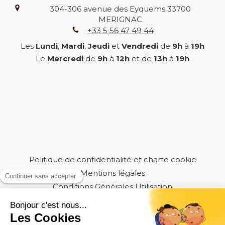
304-306 avenue des Eyquems
33700
MERIGNAC
+33 5 56 47 49 44
Les
Lundi
,
Mardi
,
Jeudi
et
Vendredi
de
9h
à
19h
Le
Mercredi
de
9h
à
12h
et de
13h
à
19h
Politique de confidentialité et charte cookie
Mentions légales
Conditions Générales Utilisation
Charte déontologique
Ordre national