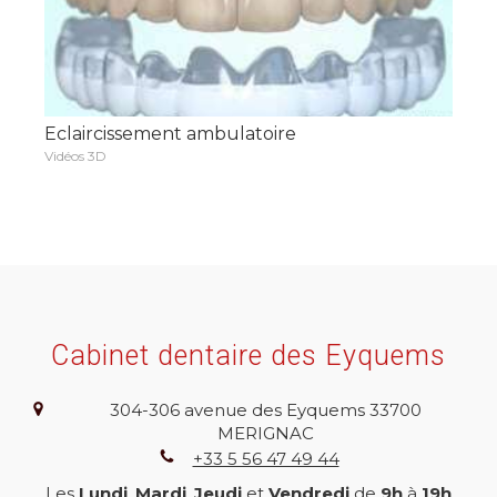
Eclaircissement ambulatoire
Vidéos 3D
Cabinet dentaire des Eyquems
304-306 avenue des Eyquems
33700
MERIGNAC
+33 5 56 47 49 44
Les
Lundi
,
Mardi
,
Jeudi
et
Vendredi
de
9h
à
19h