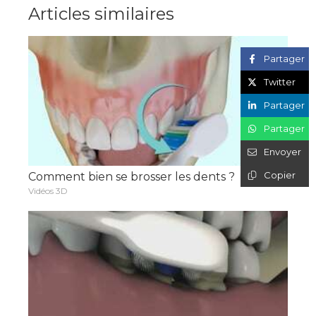
Articles similaires
Partager
Twitter
Partager
Partager
Envoyer
Copier
Comment bien se brosser les dents ?
Vidéos 3D