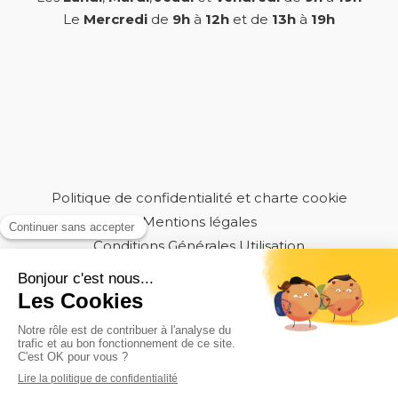
Le
Mercredi
de
9h
à
12h
et de
13h
à
19h
Politique de confidentialité et charte cookie
Mentions légales
Conditions Générales Utilisation
Charte déontologique
Ordre national
Annuaires chirurgiens dentistes
Création par