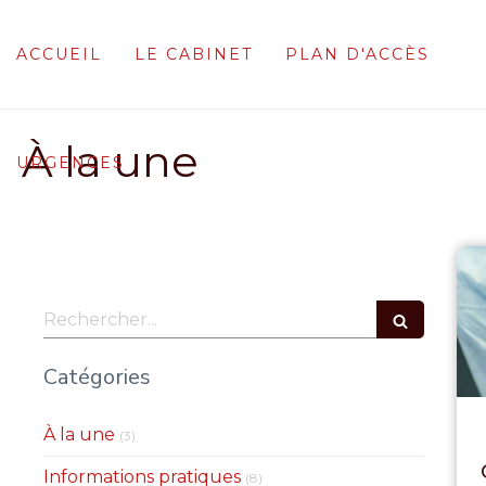
ACCUEIL
LE CABINET
PLAN D'ACCÈS
À la une
URGENCES
Rechercher
Catégories
Articles Count
À la une
(3)
Articles Count
Informations pratiques
(8)