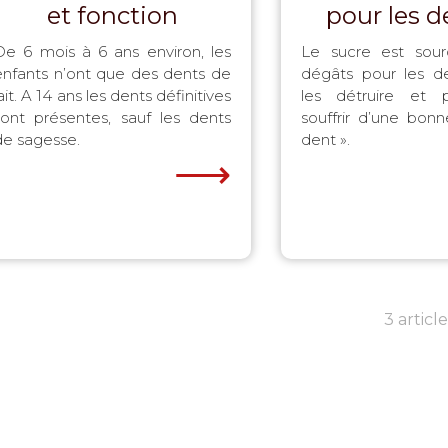
et fonction
pour les d
De 6 mois à 6 ans environ, les
Le sucre est sou
enfants n’ont que des dents de
dégâts pour les de
ait. A 14 ans les dents définitives
les détruire et p
sont présentes, sauf les dents
souffrir d’une bon
de sagesse.
dent ».
⟶
t
3 article