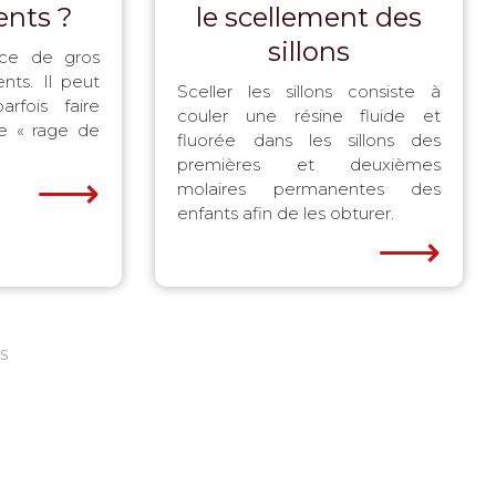
ents ?
le scellement des
sillons
rce de gros
nts. Il peut
Sceller les sillons consiste à
arfois faire
couler une résine fluide et
ne « rage de
fluorée dans les sillons des
premières et deuxièmes
⟶
molaires permanentes des
enfants afin de les obturer.
⟶
s