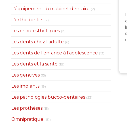
Articles Count
L'équipement du cabinet dentaire
(2)
Articles Count
L'orthodontie
(12)
l
Articles Count
Les choix esthétiques
(8)
Articles Count
Les dents chez l'adulte
(6)
Articles Coun
Les dents de l’enfance à l’adolescence
(13)
Articles Count
Les dents et la santé
(18)
Articles Count
Les gencives
(15)
Articles Count
Les implants
(19)
Articles Count
Les pathologies bucco-dentaires
(23)
Articles Count
Les prothèses
(15)
Articles Count
Omnipratique
(151)