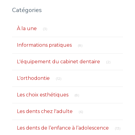
Catégories
Articles Count
À la une
(3)
Articles Count
Informations pratiques
(8)
Articles Count
L'équipement du cabinet dentaire
(2)
Articles Count
L'orthodontie
(12)
Articles Count
Les choix esthétiques
(8)
Articles Count
Les dents chez l'adulte
(6)
Articles
Les dents de l’enfance à l’adolescence
(13)