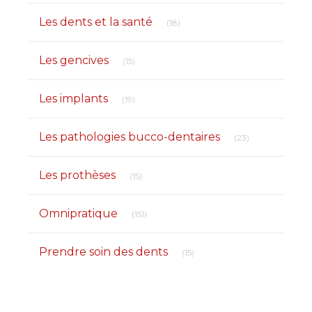
Articles Count
Les dents et la santé
(18)
Articles Count
Les gencives
(15)
Articles Count
Les implants
(19)
Articles Count
Les pathologies bucco-dentaires
(23)
Articles Count
Les prothèses
(15)
Articles Count
Omnipratique
(151)
Articles Count
Prendre soin des dents
(15)