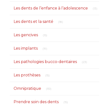
Articles
Les dents de l’enfance à l’adolescence
(13)
Articles Count
Les dents et la santé
(18)
Articles Count
Les gencives
(15)
Articles Count
Les implants
(19)
Articles Count
Les pathologies bucco-dentaires
(23)
Articles Count
Les prothèses
(15)
Articles Count
Omnipratique
(151)
Articles Count
Prendre soin des dents
(15)