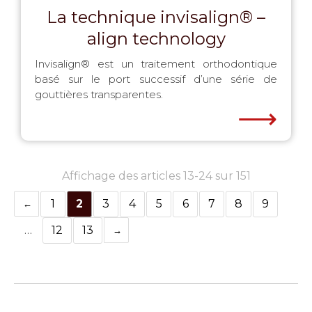
La technique invisalign® –
align technology
Invisalign® est un traitement orthodontique
basé sur le port successif d’une série de
gouttières transparentes.
⟶
Affichage des articles 13-24 sur 151
1
2
3
4
5
6
7
8
9
…
12
13