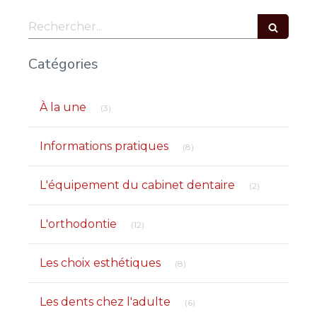
Rechercher
Catégories
Articles Count
À la une
(3)
Articles Count
Informations pratiques
(8)
Articles Count
L'équipement du cabinet dentaire
(2)
Articles Count
L'orthodontie
(12)
Articles Count
Les choix esthétiques
(8)
Articles Count
Les dents chez l'adulte
(6)